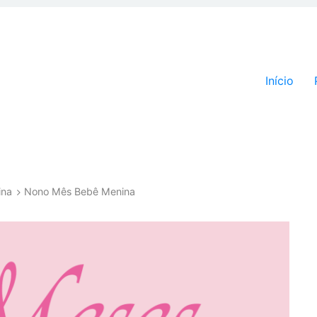
Pular par
Início
ina
Nono Mês Bebê Menina