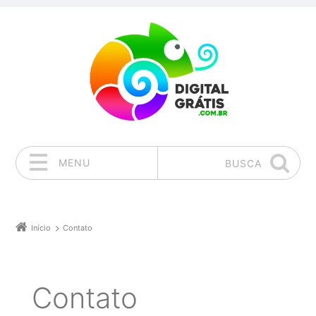
MENU
BUSCA
Pular para o conteúdo
Início
Contato
Contato