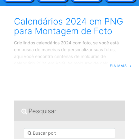
Calendários 2024 em PNG
para Montagem de Foto
Crie lindos calendários 2024 com foto, se você está
em busca de maneiras de personalizar suas fotos,
aqui você encontra centenas de molduras de
calendário 2024 em PNG. As molduras de calendário
LEIA MAIS
→
2024 com a parte de colocar a foto transparente em
PNG para a montagem de foto grátis, é só baixar. Ao
imprimir esses calendários especiais, você não apenas
organiza seu tempo, mas também cria oportunidades
para reviver momentos especiais. As molduras de
calendário 2024 não são apenas estruturas para
Pesquisar
datas; são janelas para