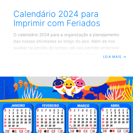
Calendário 2024 para
Imprimir com Feriados
O calendário 2024 para a organização e planejamento
das nossas atividades ao longo do ano. Além de nos
auxiliar na gestão do tempo, ele nos permite antecipar
eventos importantes, como feriados, datas
LEIA MAIS
→
comemorativas e períodos de descanso. Pensando
nisso, disponibilizamos abaixo um calendário para o
ano de 2024, com os principais feriados e datas
relevantes para imprimir em PDF e utilizar como uma
referência prática em seu dia a dia, baixo arquivo em
PDF para Imprimir Calendário 2024. Calendário 2024
com Feriados e Datas Importantes