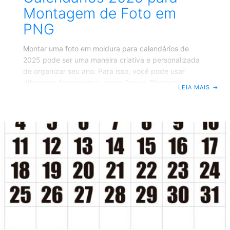
Montagem de Foto em
PNG
Montar uma foto em moldura para calendários de
2025 pode ser uma maneira criativa e personalizada
de organizar seu ano. Para isso, você pode usar
diferentes ferramentas, como Canva, Photoshop e
LEIA MAIS
→
PhotoPea, que são poderosas e acessíveis para criar
imagens PNG com fundo transparente. Criar uma foto
em moldura para calendários de 2025 com fundo
transparente é uma tarefa simples quando você tem
as ferramentas certas. O Canva é ótimo para quem
busca facilidade e rapidez, o Photoshop é perfeito
para usuários avançados que necessitam