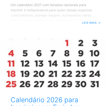
Um calendário 2027 com feriados nacionais para
imprimir é indispensável para quem deseja organizar
compromissos, planejar viagens, acompanhar datas
importantes e melhorar a produtividade ao longo do
LEIA MAIS
→
ano. Disponível em formato JPG de alta qualidade, ele
pode ser baixado rapidamente e impresso de forma
prática para uso em casa, no escritório, na escola ou
no comércio. Além de facilitar o planejamento pessoal
e profissional, um calendário anual atualizado ajuda a
visualizar feriados prolongados, finais de semana e
datas comemorativas importantes do Brasil.
Calendário 2027 para
Calendário 2026 para