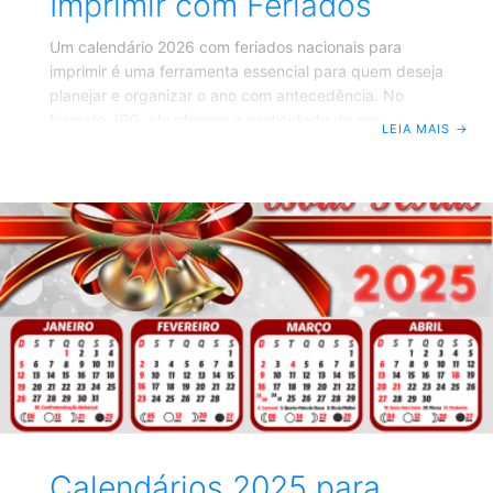
Imprimir com Feriados
Um calendário 2026 com feriados nacionais para
imprimir é uma ferramenta essencial para quem deseja
planejar e organizar o ano com antecedência. No
formato JPG, ele oferece a praticidade de ser baixado
LEIA MAIS
→
rapidamente e impresso, podendo ser usado em
diferentes ambientes — seja no trabalho, na escola ou
em casa. Vantagens de um Calendário 2026 para
Imprimir Praticidade e Acessibilidade: O formato JPG
pode ser aberto em praticamente qualquer
dispositivo, sem a necessidade de programas
específicos. Qualidade de Impressão: Um calendário
2026 em JPG, em
Calendários 2025 para