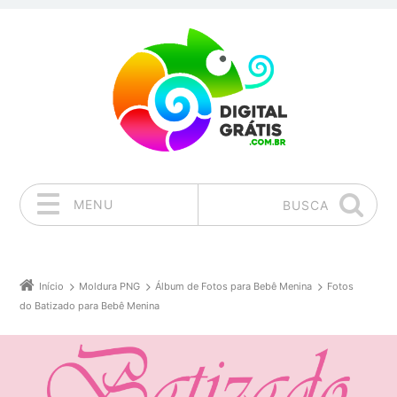
MENU
BUSCA
Pular para o conteúdo
Início
Moldura PNG
Álbum de Fotos para Bebê Menina
Fotos
do Batizado para Bebê Menina