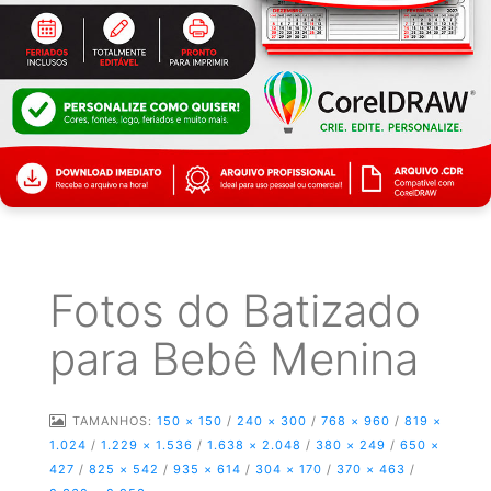
Fotos do Batizado
para Bebê Menina
TAMANHOS:
150 × 150
/
240 × 300
/
768 × 960
/
819 ×
1.024
/
1.229 × 1.536
/
1.638 × 2.048
/
380 × 249
/
650 ×
427
/
825 × 542
/
935 × 614
/
304 × 170
/
370 × 463
/