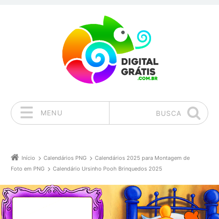
MENU
BUSCA
Pular para o conteúdo
Início
Calendários PNG
Calendários 2025 para Montagem de
Foto em PNG
Calendário Ursinho Pooh Brinquedos 2025