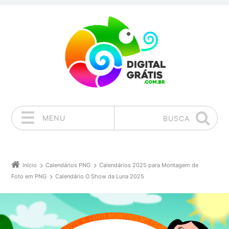
MENU
BUSCA
Pular para o conteúdo
Início
Calendários PNG
Calendários 2025 para Montagem de
Foto em PNG
Calendário O Show da Luna 2025