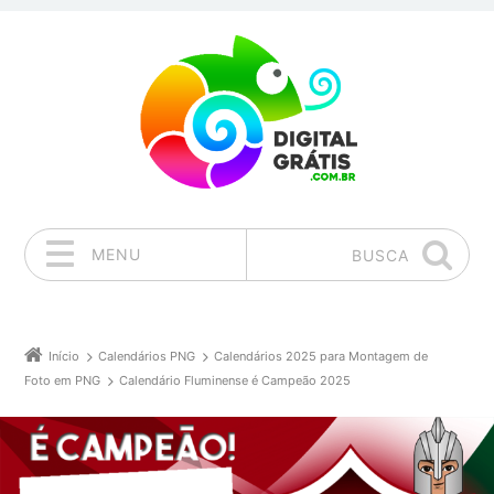
MENU
BUSCA
Pular para o conteúdo
Início
Calendários PNG
Calendários 2025 para Montagem de
Foto em PNG
Calendário Fluminense é Campeão 2025