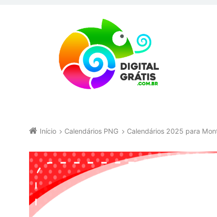
Início
Calendários PNG
Calendários 2025 para Mo