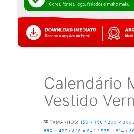
Calendário 
Vestido Ver
TAMANHOS:
150 × 150
/
200 × 300
650 × 427
/
825 × 542
/
935 × 614
/
3