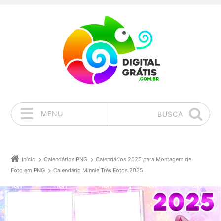
MENU
BUSCA
Pular para o conteúdo
Início
Calendários PNG
Calendários 2025 para Montagem de
Foto em PNG
Calendário Minnie Três Fotos 2025