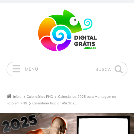
MENU
BUSCA
Pular para o conteúdo
Início
Calendários PNG
Calendários 2025 para Montagem de
Foto em PNG
Calendário God of War 2025