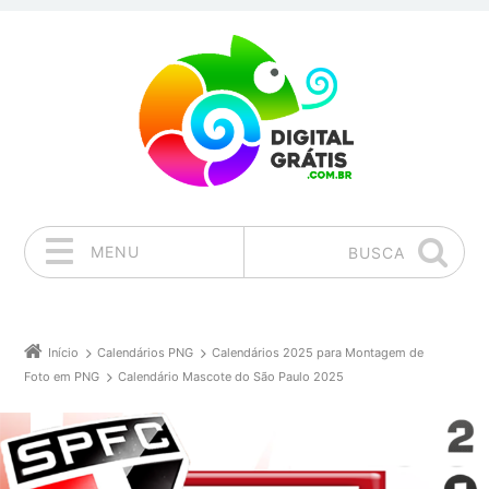
MENU
BUSCA
Pular para o conteúdo
Início
Calendários PNG
Calendários 2025 para Montagem de
Foto em PNG
Calendário Mascote do São Paulo 2025