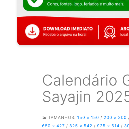
Calendário 
Sayajin 202
TAMANHOS:
150 × 150
/
200 × 300
650 × 427
/
825 × 542
/
935 × 614
/
3