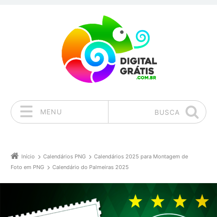
MENU
BUSCA
Pular para o conteúdo
Início
Calendários PNG
Calendários 2025 para Montagem de
Foto em PNG
Calendário do Palmeiras 2025