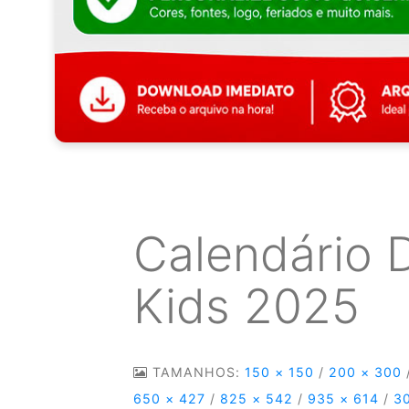
Calendário 
Kids 2025
TAMANHOS:
150 × 150
/
200 × 300
650 × 427
/
825 × 542
/
935 × 614
/
3