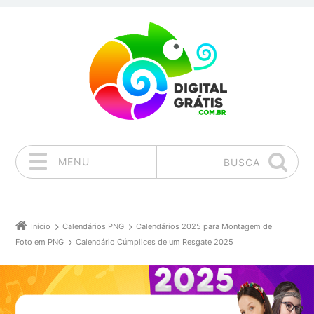
MENU
BUSCA
Pular para o conteúdo
Início
Calendários PNG
Calendários 2025 para Montagem de
Foto em PNG
Calendário Cúmplices de um Resgate 2025