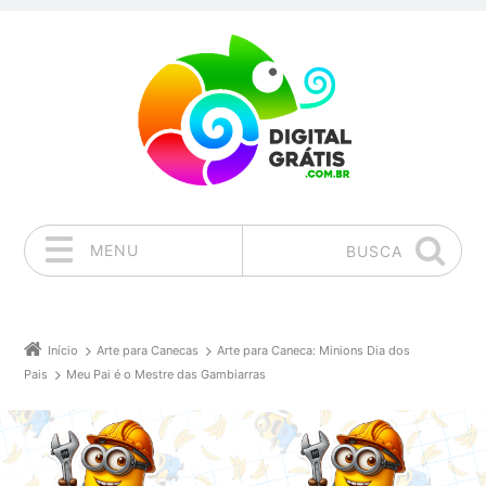
MENU
BUSCA
Pular para o conteúdo
Início
Arte para Canecas
Arte para Caneca: Minions Dia dos
Pais
Meu Pai é o Mestre das Gambiarras