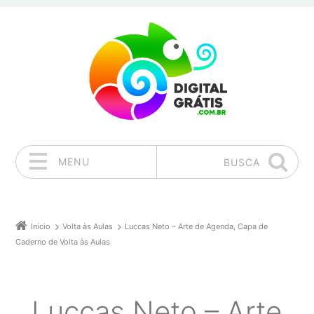
MENU
BUSCA
Pular para o conteúdo
Início
Volta às Aulas
Luccas Neto – Arte de Agenda, Capa de
Caderno de Volta às Aulas
Luccas Neto – Arte