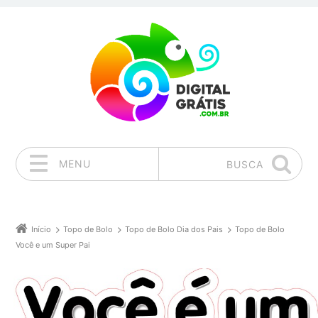
MENU
BUSCA
Pular para o conteúdo
Início
Topo de Bolo
Topo de Bolo Dia dos Pais
Topo de Bolo
Você e um Super Pai