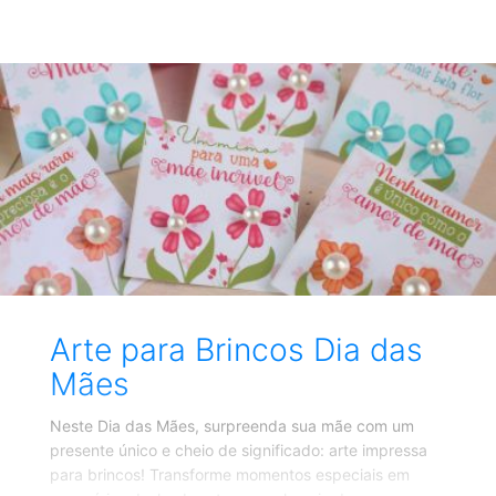
de sabedoria, muitas vezes inspiradas nas reflexões
maternas. Cada imagem de Bentô Flork é uma janela
para o mundo emocional e afetuoso das mães,
transmitindo amor, cuidado e ternura em cada traço e
frase. Suas criações capturam momentos de conexão
e intimidade entre mães e filhos, evocando
sentimentos de gratidão e apreço pelas figuras
maternas em nossas vidas. As
Arte para Brincos Dia das
Mães
Neste Dia das Mães, surpreenda sua mãe com um
presente único e cheio de significado: arte impressa
para brincos! Transforme momentos especiais em