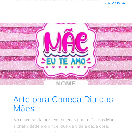
acessórios deslumbrantes que ela vai adorar usar e
LEIA MAIS
→
exibir com orgulho. Se você está em busca de uma
maneira criativa e original de demonstrar seu amor e
apreço pela sua mãe, com arte impressa para brincos
é a escolha ideal. Com essa técnica, é possível
eternizar memórias. Imagine presentear sua mãe com
brincos que carregam consigo lembranças de
momentos felizes compartilhados ao
Arte para Caneca Dia das
Mães
No universo da arte em canecas para o Dia das Mães,
a criatividade é o pincel que dá vida a cada obra.