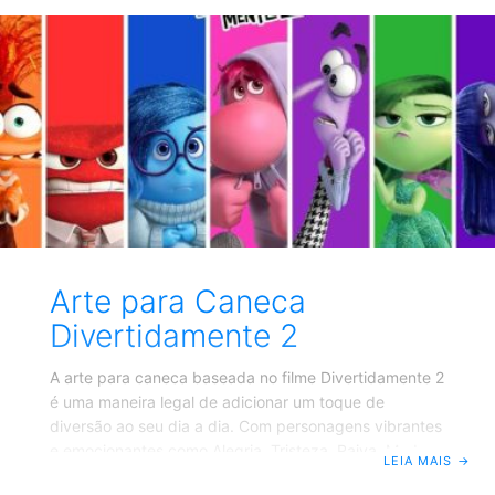
ferramenta essencial na facilidade de impressão das
cartelas. Um dos principais benefícios de utilizar um
gerador de cartelas de bingo em PDF é a facilidade
com que se pode criar e personalizar uma grande
quantidade de cartelas. Em vez
Arte para Caneca
Divertidamente 2
A arte para caneca baseada no filme Divertidamente 2
é uma maneira legal de adicionar um toque de
diversão ao seu dia a dia. Com personagens vibrantes
e emocionantes como Alegria, Tristeza, Raiva, Medo,
LEIA MAIS
→
Nojinho e Ansiedade essas canecas não são apenas