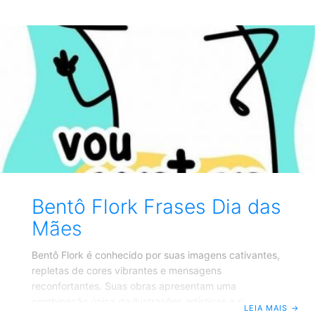
utensílios, mas também peças de colecionador que
podem alegrar qualquer ambiente. Uuma caneca com
arte de Divertidamente 2, você não só traz cores vivas
e design cativante para sua mesa de café, mas
também uma lembrança constante das emoções que
o filme explorou
Bentô Flork Frases Dia das
Mães
Bentô Flork é conhecido por suas imagens cativantes,
repletas de cores vibrantes e mensagens
reconfortantes. Suas obras apresentam uma
combinação única de ilustrações artísticas e palavras
LEIA MAIS
→