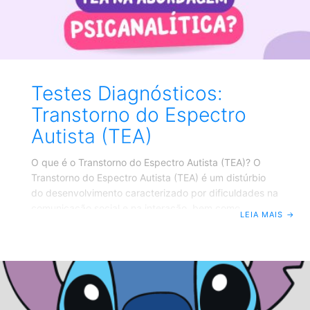
Testes Diagnósticos:
Transtorno do Espectro
Autista (TEA)
O que é o Transtorno do Espectro Autista (TEA)? O
Transtorno do Espectro Autista (TEA) é um distúrbio
do desenvolvimento caracterizado por dificuldades na
comunicação social e na interação, bem como por
LEIA MAIS
→
padrões restritos e repetitivos de comportamento,
interesses ou atividades. O TEA é um espectro, o que
significa que se manifesta de várias maneiras e pode
variar de leve a grave. Os sintomas geralmente
aparecem na primeira infância, mas o diagnóstico
pode ocorrer mais tarde, especialmente em casos