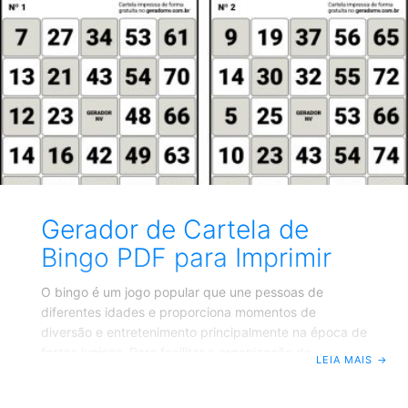
artísticas, você está investindo em qualidade e
versatilidade. Seja para ilustrações digitais, designs
de logotipos ou composições complexas, o formato
PNG proporciona as ferramentas necessárias para
expressar sua criatividade de maneira eficaz e
visualmente atraente.
Gerador de Cartela de
Bingo PDF para Imprimir
O bingo é um jogo popular que une pessoas de
diferentes idades e proporciona momentos de
diversão e entretenimento principalmente na época de
festas juninas. Para facilitar a organização de
LEIA MAIS
→
partidas, especialmente em eventos maiores, um
gerador de cartelas de bingo em PDF se mostra uma