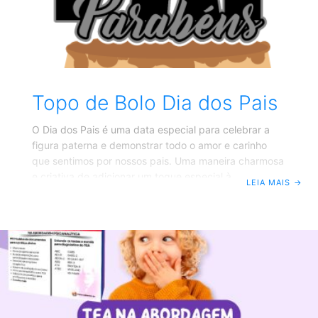
Topo de Bolo Dia dos Pais
O Dia dos Pais é uma data especial para celebrar a
figura paterna e demonstrar todo o amor e carinho
que sentimos por nossos pais. Uma maneira charmosa
e criativa de adicionar um toque especial à
LEIA MAIS
→
comemoração é através do topo de bolo temático.
Aqui estão algumas ideias e dicas para criar um topo
de bolo perfeito para essa ocasião: 1. Temas
Personalizados Hobbies e Interesses: Considere os
hobbies e interesses do seu pai. Se ele gosta de
futebol, pesca, leitura ou música, personalize o