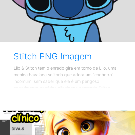
mais leves do transtorno. Pessoas com
Stitch PNG Imagem
Lilo & Stitch tem o enredo gira em torno de Lilo, uma
menina havaiana solitária que adota um “cachorro”
incomum, sem saber que ele é um perigoso
experimento genético alienígena chamado Stitch.
Criado pelo cientista louco Jumba Jookiba, Stitch foi
projetado para causar destruição, mas sua
convivência com Lilo e a descoberta do significado de
“ohana” (família) o transformam. O filme destaca
temas de amizade, aceitação e o valor da família.
Stitch Imagem PNG