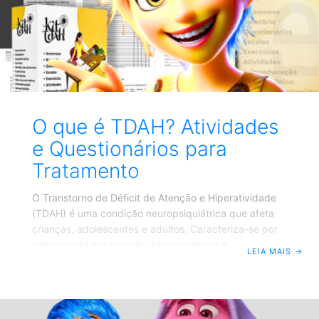
O que é TDAH? Atividades
e Questionários para
Tratamento
O Transtorno de Déficit de Atenção e Hiperatividade
(TDAH) é uma condição neuropsiquiátrica que afeta
crianças, adolescentes e adultos. Caracteriza-se por
sintomas de desatenção, hiperatividade e
LEIA MAIS
→
impulsividade, que podem interferir significativamente
na vida escolar, profissional e social do indivíduo. O
diagnóstico do TDAH é clínico e envolve a observação
dos sintomas por um período prolongado, além da