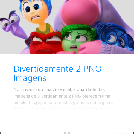
aplicação de questionários específicos e entrevistas
detalhadas com pais, professores e o próprio
paciente. O tratamento do TDAH inclui abordagens
multimodais, como a psicoterapia, especialmente a
Terapia Cognitivo-Comportamental
Divertidamente 2 PNG
Imagens
No universo da criação visual, a qualidade das
imagens de Divertidamente 2 PNG oferecem uma
excelente opção para artistas gráficos e designers
devido à sua capacidade de preservar detalhes e
transparências, proporcionando flexibilidade na
composição de artes. Ao escolher imagens PNG dos
Personagens de Divertidamente 2 para suas criações