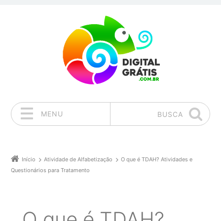
MENU
BUSCA
Pular para o conteúdo
Início
Atividade de Alfabetização
O que é TDAH? Atividades e
Questionários para Tratamento
O que é TDAH?