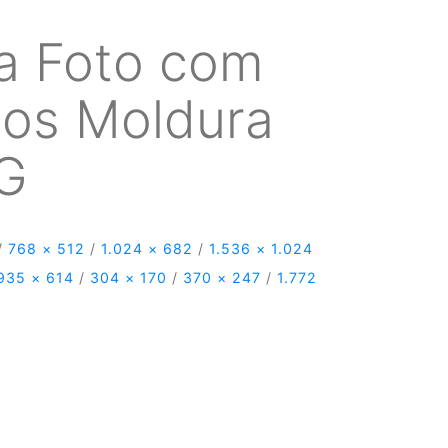
a Foto com
nos Moldura
NG
/
768 × 512
/
1.024 × 682
/
1.536 × 1.024
935 × 614
/
304 × 170
/
370 × 247
/
1.772