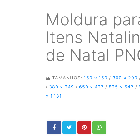
Moldura par
Itens Natali
de Natal P
TAMANHOS:
150 × 150
/
300 × 200
/
380 × 249
/
650 × 427
/
825 × 542
/
× 1.181