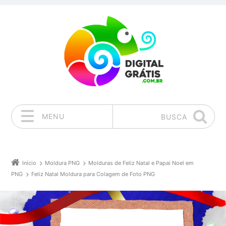
MENU
BUSCA
Pular para o conteúdo
Início
Moldura PNG
Molduras de Feliz Natal e Papai Noel em
PNG
Feliz Natal Moldura para Colagem de Foto PNG