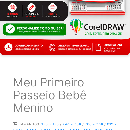
Meu Primeiro
Passeio Bebê
Menino
TAMANHOS:
150 × 150
/
240 × 300
/
768 × 960
/
819 ×