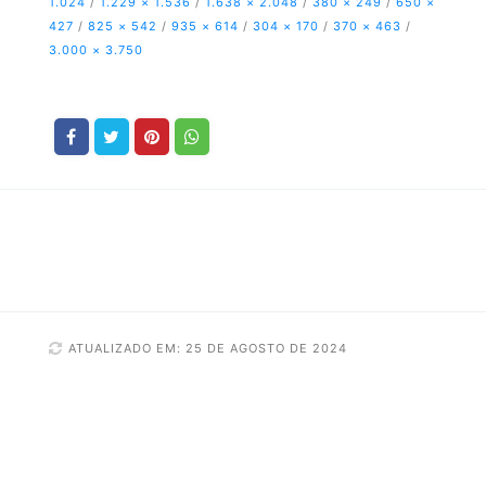
1.024
/
1.229 × 1.536
/
1.638 × 2.048
/
380 × 249
/
650 ×
427
/
825 × 542
/
935 × 614
/
304 × 170
/
370 × 463
/
3.000 × 3.750
ATUALIZADO EM: 25 DE AGOSTO DE 2024