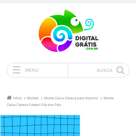
MENU
BUSCA
Pular para o conteúdo
Início
Moldes
Molde Caixa Caneca para Imprimir
Molde
Caixa Caneca Futebol Dia dos Pais