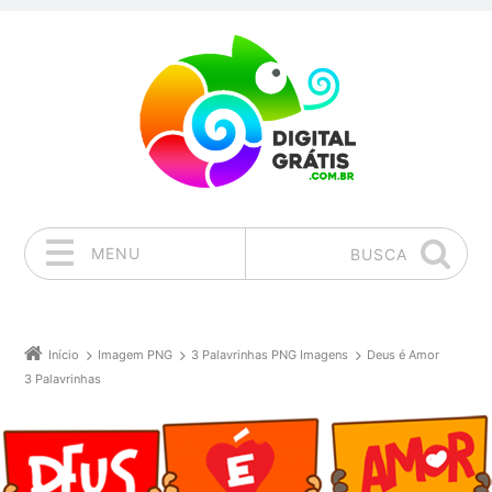
MENU
BUSCA
Pular para o conteúdo
Início
Imagem PNG
3 Palavrinhas PNG Imagens
Deus é Amor
3 Palavrinhas