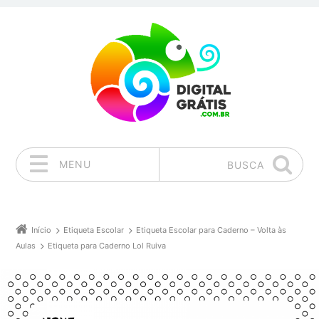
MENU
BUSCA
Pular para o conteúdo
Início
Etiqueta Escolar
Etiqueta Escolar para Caderno – Volta às
Aulas
Etiqueta para Caderno Lol Ruiva