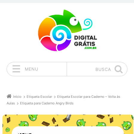
MENU
BUSCA
Pular para o conteúdo
Início
Etiqueta Escolar
Etiqueta Escolar para Caderno – Volta às
Aulas
Etiqueta para Caderno Angry Birds