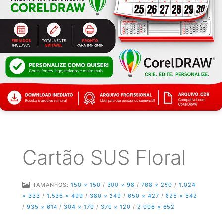
Cartão SUS Floral
TAMANHOS:
150 × 150
/
300 × 98
/
768 × 250
/
1.024
× 333
/
1.536 × 499
/
380 × 249
/
650 × 427
/
825 × 542
/
935 × 614
/
304 × 170
/
370 × 120
/
2.006 × 652