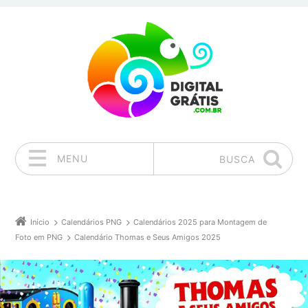
MENU
BUSCA
Pular para o conteúdo
Início
Calendários PNG
Calendários 2025 para Montagem de
Foto em PNG
Calendário Thomas e Seus Amigos 2025