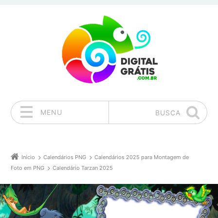
MENU
BUSCA
Pular para o conteúdo
Início
Calendários PNG
Calendários 2025 para Montagem de
Foto em PNG
Calendário Tarzan 2025