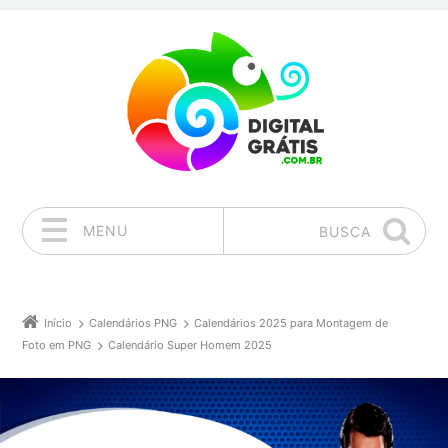
MENU
BUSCA
Pular para o conteúdo
Início
Calendários PNG
Calendários 2025 para Montagem de
Foto em PNG
Calendário Super Homem 2025