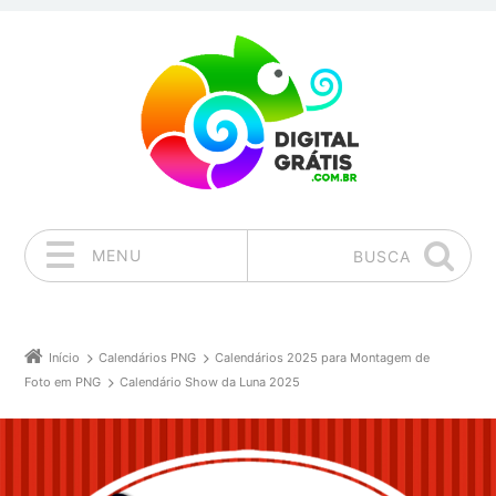
MENU
BUSCA
Pular para o conteúdo
Início
Calendários PNG
Calendários 2025 para Montagem de
Foto em PNG
Calendário Show da Luna 2025