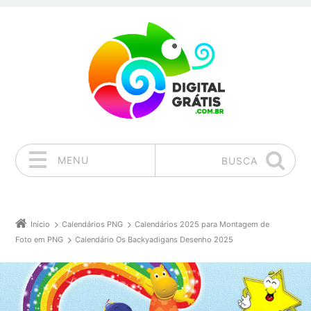
MENU
BUSCA
Pular para o conteúdo
Início
Calendários PNG
Calendários 2025 para Montagem de
Foto em PNG
Calendário Os Backyadigans Desenho 2025