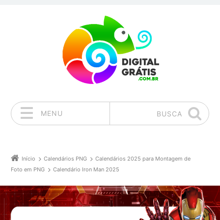
MENU
BUSCA
Pular para o conteúdo
Início
Calendários PNG
Calendários 2025 para Montagem de
Foto em PNG
Calendário Iron Man 2025