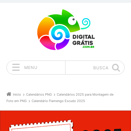
MENU
BUSCA
Pular para o conteúdo
Início
Calendários PNG
Calendários 2025 para Montagem de
Foto em PNG
Calendário Flamengo Escudo 2025