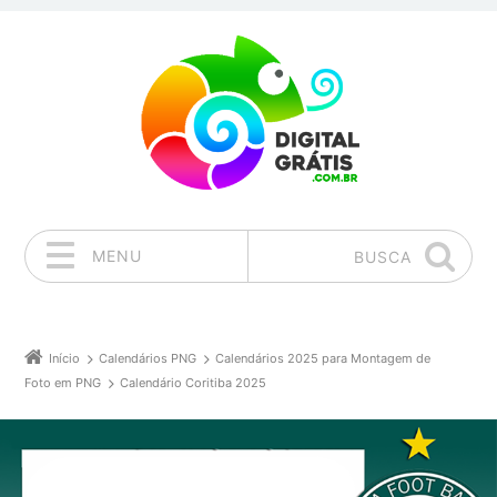
MENU
BUSCA
Pular para o conteúdo
Início
Calendários PNG
Calendários 2025 para Montagem de
Foto em PNG
Calendário Coritiba 2025