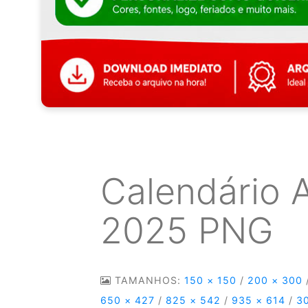
Calendário 
2025 PNG
TAMANHOS:
150 × 150
/
200 × 300
650 × 427
/
825 × 542
/
935 × 614
/
3