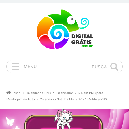
MENU
BUSCA
Pular para o conteúdo
Início
Calendários PNG
Calendários 2024 em PNG para
Montagem de Foto
Calendário Gatinha Marie 2024 Moldura PNG