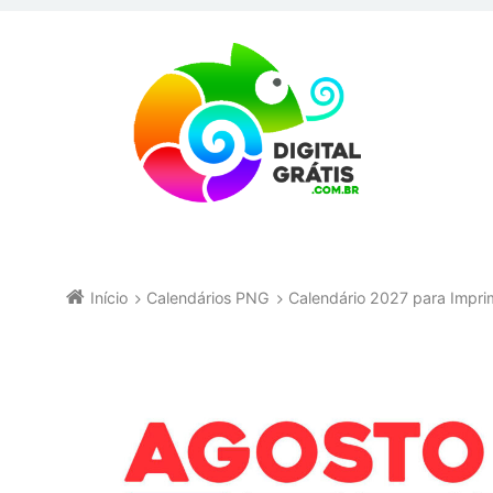
Início
Calendários PNG
Calendário 2027 para Impri