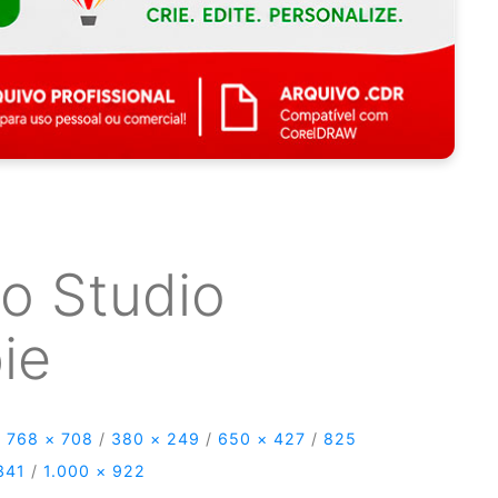
vo Studio
ie
/
768 × 708
/
380 × 249
/
650 × 427
/
825
341
/
1.000 × 922